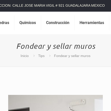
CCION: CALLE JOSE MARIA VIGIL # 921 GUADALAJARA MEXICO
edras
Químicos
Construcción
Herramientas
Fondear y sellar muros
Inicio
Tips
Fondear y sellar muros