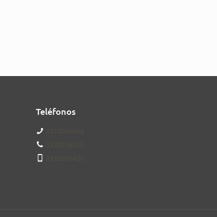
Teléfonos
3313060566
3338258152
3338268425