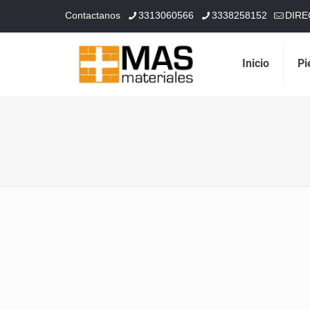
Contactanos
3313060566
3338258152
DIRE
Inicio
Pi