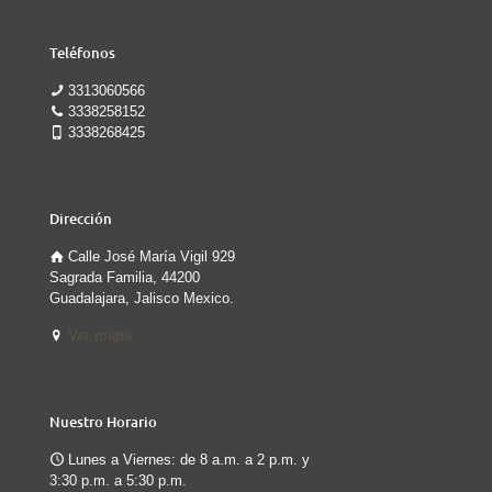
Teléfonos
3313060566
3338258152
3338268425
Dirección
Calle José María Vigil 929
Sagrada Familia, 44200
Guadalajara, Jalisco Mexico.
Ver mapa
Nuestro Horario
Lunes a Viernes: de 8 a.m. a 2 p.m. y
3:30 p.m. a 5:30 p.m.