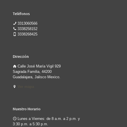
Teléfonos
3313060566
3338258152
3338268425
Dirección
Calle José María Vigil 929
Sagrada Familia, 44200
Guadalajara, Jalisco Mexico.
Ver mapa
Nuestro Horario
Lunes a Viernes: de 8 a.m. a 2 p.m. y
3:30 p.m. a 5:30 p.m.