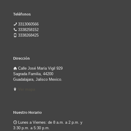
Teléfonos
3313060566
3338258152
3338268425
Dirección
Calle José María Vigil 929
Sagrada Familia, 44200
Guadalajara, Jalisco Mexico.
Ver mapa
Nuestro Horario
Lunes a Viernes: de 8 a.m. a 2 p.m. y
3:30 p.m. a 5:30 p.m.