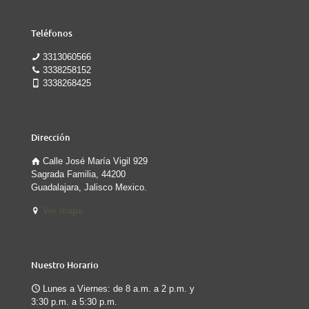
Teléfonos
3313060566
3338258152
3338268425
Dirección
Calle José María Vigil 929
Sagrada Familia, 44200
Guadalajara, Jalisco Mexico.
Ver mapa
Nuestro Horario
Lunes a Viernes: de 8 a.m. a 2 p.m. y
3:30 p.m. a 5:30 p.m.