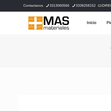
Contactanos
3313060566
3338258152
DIRE
Inicio
Pi