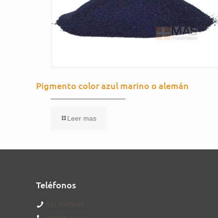
Pigmento color azul marino o alemán
Leer mas
Teléfonos
3313060566