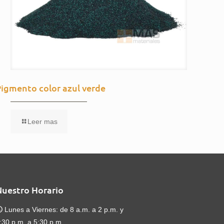
Pigmento color azul verde
Leer mas
Nuestro Horario
Lunes a Viernes: de 8 a.m. a 2 p.m. y
:30 p.m. a 5:30 p.m.