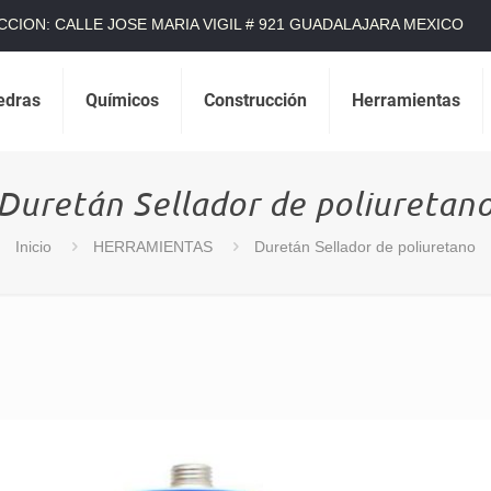
CCION: CALLE JOSE MARIA VIGIL # 921 GUADALAJARA MEXICO
edras
Químicos
Construcción
Herramientas
Duretán Sellador de poliuretan
Inicio
HERRAMIENTAS
Duretán Sellador de poliuretano