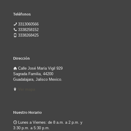
Teléfonos
3313060566
3338258152
3338268425
Dirección
Calle José María Vigil 929
Sagrada Familia, 44200
Guadalajara, Jalisco Mexico.
Ver mapa
Nuestro Horario
Lunes a Viernes: de 8 a.m. a 2 p.m. y
3:30 p.m. a 5:30 p.m.