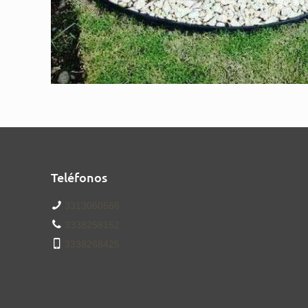
Teléfonos
3313060566
3338258152
3338268425