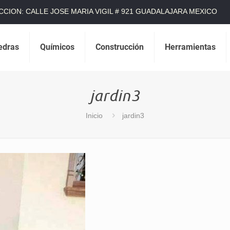
CCION: CALLE JOSE MARIA VIGIL # 921 GUADALAJARA MEXICO
edras
Químicos
Construcción
Herramientas
jardin3
Inicio
jardin3