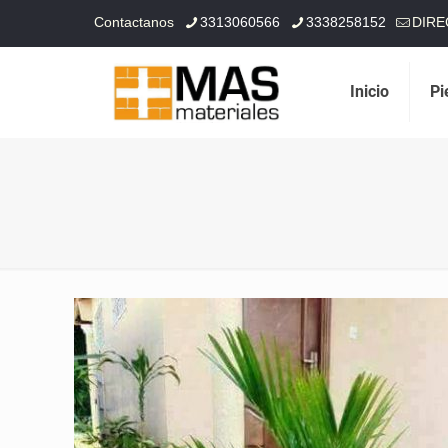
Contactanos
3313060566
3338258152
DIRE
Inicio
Pi