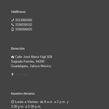
Teléfonos
3313060566
3338258152
3338268425
Dirección
Calle José María Vigil 929
Sagrada Familia, 44200
Guadalajara, Jalisco Mexico.
Ver mapa
Nuestro Horario
Lunes a Viernes: de 8 a.m. a 2 p.m. y
3:30 p.m. a 5:30 p.m.