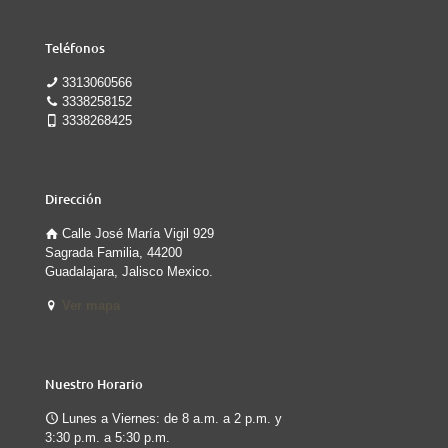
Teléfonos
3313060566
3338258152
3338268425
Dirección
Calle José María Vigil 929
Sagrada Familia, 44200
Guadalajara, Jalisco Mexico.
Ver mapa
Nuestro Horario
Lunes a Viernes: de 8 a.m. a 2 p.m. y
3:30 p.m. a 5:30 p.m.