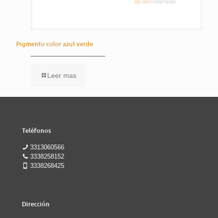
Pigmento color azul verde
Leer mas
Teléfonos
3313060566
3338258152
3338268425
Dirección