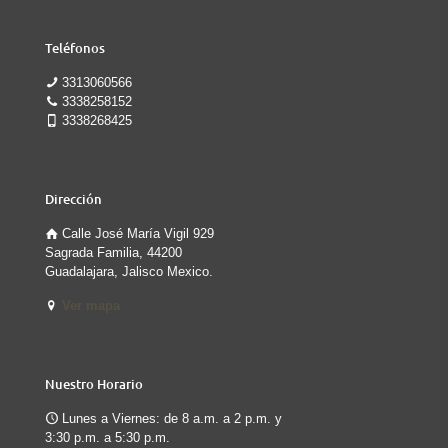
Teléfonos
3313060566
3338258152
3338268425
Dirección
Calle José María Vigil 929
Sagrada Familia, 44200
Guadalajara, Jalisco Mexico.
Ver mapa
Nuestro Horario
Lunes a Viernes: de 8 a.m. a 2 p.m. y
3:30 p.m. a 5:30 p.m.