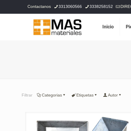
Contactanos
3313060566
3338258152
DIRE
Inicio
Pi
Filtrar
Categorias
Etiquetas
Autor