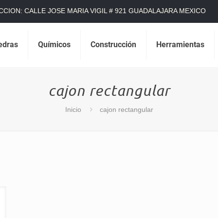
CCION: CALLE JOSE MARIA VIGIL # 921 GUADALAJARA MEXICO
edras
Químicos
Construcción
Herramientas
cajon rectangular
Inicio
cajon rectangular