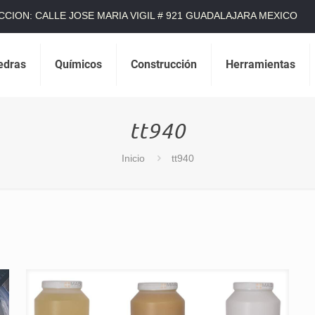
CCION: CALLE JOSE MARIA VIGIL # 921 GUADALAJARA MEXICO
edras
Químicos
Construcción
Herramientas
tt940
Inicio
tt940