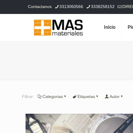
Contactanos
3313060566
3338258152
DIRE
Inicio
Pi
Filtrar
Categorias
Etiquetas
Autor