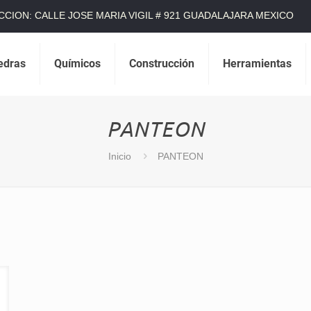
CCION: CALLE JOSE MARIA VIGIL # 921 GUADALAJARA MEXICO
edras
Químicos
Construcción
Herramientas
PANTEON
Inicio
PANTEON