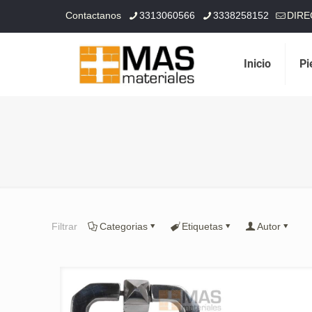
Contactanos
3313060566
3338258152
DIRE
Inicio
Pi
Filtrar
Categorias
Etiquetas
Autor