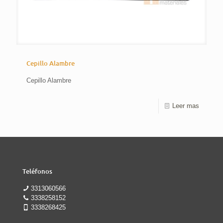
Cepillo Alambre
Cepillo Alambre
Leer mas
Teléfonos
3313060566
3338258152
3338268425