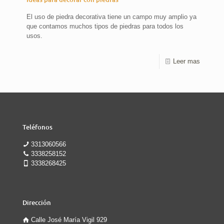
El uso de piedra decorativa tiene un campo muy amplio ya
que contamos muchos tipos de piedras para todos los
usos.
Leer mas
Teléfonos
3313060566
3338258152
3338268425
Dirección
Calle José María Vigil 929