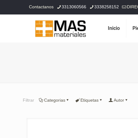
Contactanos
3313060566
3338258152
DIRE
Inicio
Pi
Filtrar
Categorias
Etiquetas
Autor