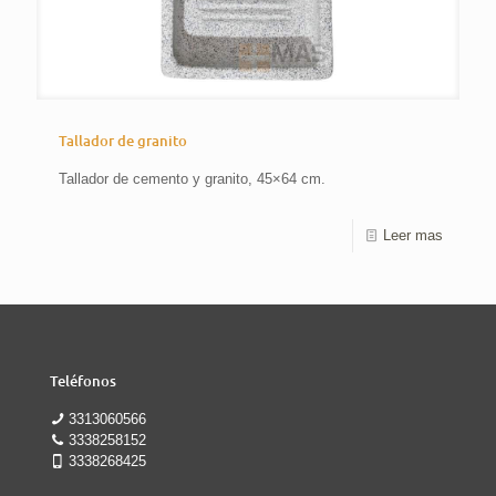
Tallador de granito
Tallador de cemento y granito, 45×64 cm.
Leer mas
Teléfonos
3313060566
3338258152
3338268425