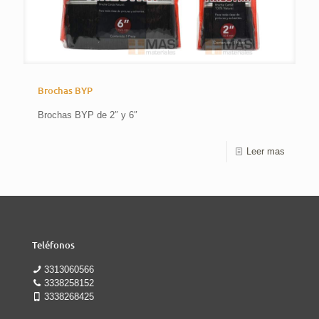
Brochas BYP
Brochas BYP de 2″ y 6″
Leer mas
Teléfonos
3313060566
3338258152
3338268425