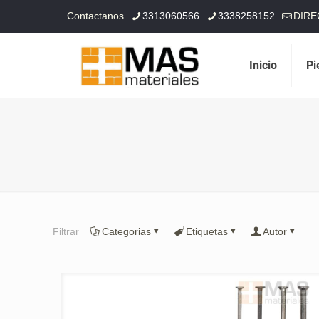
Contactanos
3313060566
3338258152
DIRE
Inicio
Pi
Filtrar
Categorias
Etiquetas
Autor