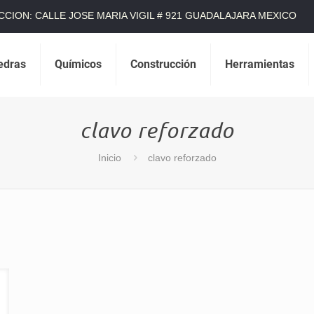
CCION: CALLE JOSE MARIA VIGIL # 921 GUADALAJARA MEXICO
edras
Químicos
Construcción
Herramientas
clavo reforzado
Inicio
clavo reforzado