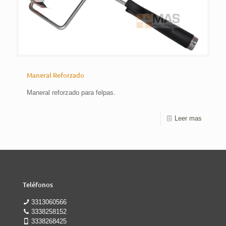
Maneral Reforzado
Maneral reforzado para felpas.
Leer mas
Teléfonos
3313060566
3338258152
3338268425