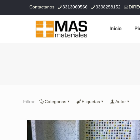
Contactanos
3313060566
3338258152
DIRE
Inicio
Pi
Filtrar
Categorias
Etiquetas
Autor