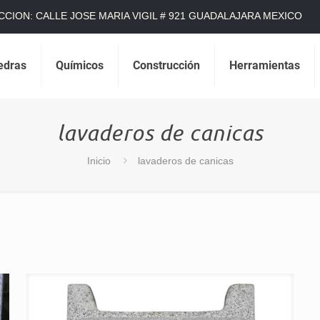
CCION: CALLE JOSE MARIA VIGIL # 921 GUADALAJARA MEXICO
edras
Químicos
Construcción
Herramientas
lavaderos de canicas
Inicio
lavaderos de canicas