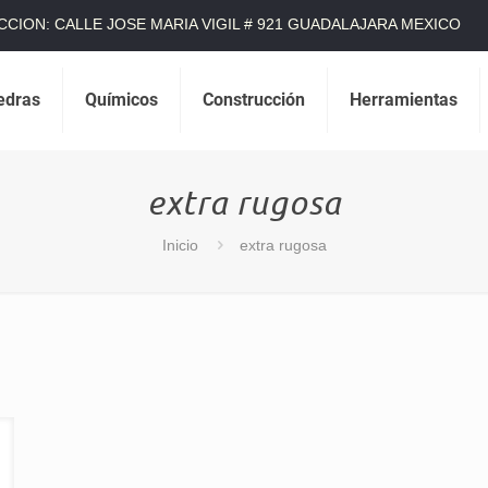
CCION: CALLE JOSE MARIA VIGIL # 921 GUADALAJARA MEXICO
edras
Químicos
Construcción
Herramientas
extra rugosa
Inicio
extra rugosa