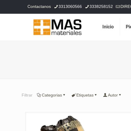
Contactanos
3313060566
3338258152
DIRE
Inicio
Pi
Filtrar
Categorias
Etiquetas
Autor