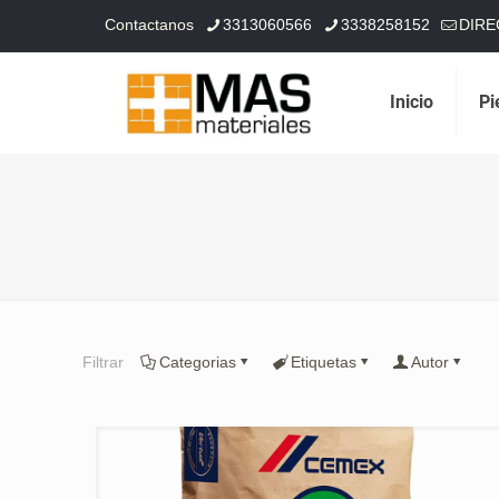
Contactanos
3313060566
3338258152
DIRE
Inicio
Pi
Filtrar
Categorias
Etiquetas
Autor