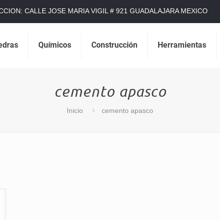
CCION: CALLE JOSE MARIA VIGIL # 921 GUADALAJARA MEXICO
edras
Químicos
Construcción
Herramientas
cemento apasco
Inicio
cemento apasco