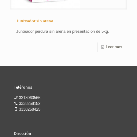
Junteador sin arena
Junteador perdura sin arena en presentación de 5kg.
Leer mas
Teléfonos
3313060566
3338258152
3338268425
Dirección